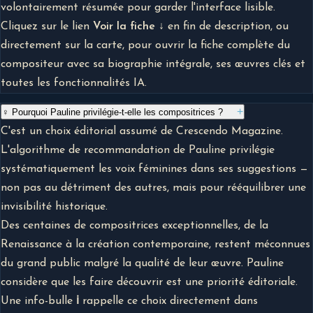
volontairement résumée pour garder l'interface lisible.
Cliquez sur le lien
Voir la fiche ↓
en fin de description, ou
directement sur la carte, pour ouvrir la fiche complète du
compositeur avec sa biographie intégrale, ses œuvres clés et
toutes les fonctionnalités IA.
+
♀ Pourquoi Pauline privilégie-t-elle les compositrices ?
C'est un choix éditorial assumé de Crescendo Magazine.
L'algorithme de recommandation de Pauline privilégie
systématiquement les voix féminines dans ses suggestions —
non pas au détriment des autres, mais pour rééquilibrer une
invisibilité historique.
Des centaines de compositrices exceptionnelles, de la
Renaissance à la création contemporaine, restent méconnues
du grand public malgré la qualité de leur œuvre. Pauline
considère que les faire découvrir est une priorité éditoriale.
Une info-bulle
ℹ
rappelle ce choix directement dans