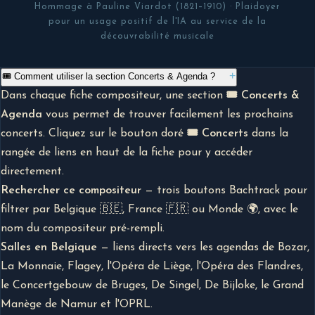
Hommage à Pauline Viardot (1821–1910) · Plaidoyer
pour un usage positif de l'IA au service de la
découvrabilité musicale
+
🎟 Comment utiliser la section Concerts & Agenda ?
Dans chaque fiche compositeur, une section
🎟 Concerts &
Agenda
vous permet de trouver facilement les prochains
concerts. Cliquez sur le bouton doré
🎟 Concerts
dans la
rangée de liens en haut de la fiche pour y accéder
directement.
Rechercher ce compositeur
— trois boutons Bachtrack pour
filtrer par Belgique 🇧🇪, France 🇫🇷 ou Monde 🌍, avec le
nom du compositeur pré-rempli.
Salles en Belgique
— liens directs vers les agendas de Bozar,
La Monnaie, Flagey, l'Opéra de Liège, l'Opéra des Flandres,
le Concertgebouw de Bruges, De Singel, De Bijloke, le Grand
Manège de Namur et l'OPRL.