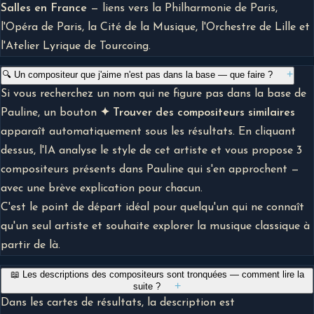
Salles en France
— liens vers la Philharmonie de Paris,
l'Opéra de Paris, la Cité de la Musique, l'Orchestre de Lille et
l'Atelier Lyrique de Tourcoing.
+
🔍 Un compositeur que j'aime n'est pas dans la base — que faire ?
Si vous recherchez un nom qui ne figure pas dans la base de
Pauline, un bouton
✦ Trouver des compositeurs similaires
apparaît automatiquement sous les résultats. En cliquant
dessus, l'IA analyse le style de cet artiste et vous propose 3
compositeurs présents dans Pauline qui s'en approchent —
avec une brève explication pour chacun.
C'est le point de départ idéal pour quelqu'un qui ne connaît
qu'un seul artiste et souhaite explorer la musique classique à
partir de là.
📖 Les descriptions des compositeurs sont tronquées — comment lire la
+
suite ?
Dans les cartes de résultats, la description est