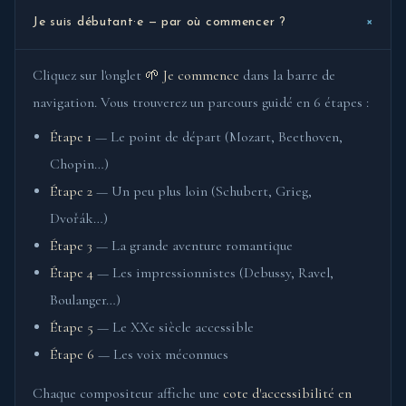
+
Je suis débutant·e — par où commencer ?
Cliquez sur l'onglet
🌱 Je commence
dans la barre de
navigation. Vous trouverez un parcours guidé en 6 étapes :
Étape 1
— Le point de départ (Mozart, Beethoven,
Chopin…)
Étape 2
— Un peu plus loin (Schubert, Grieg,
Dvořák…)
Étape 3
— La grande aventure romantique
Étape 4
— Les impressionnistes (Debussy, Ravel,
Boulanger…)
Étape 5
— Le XXe siècle accessible
Étape 6
— Les voix méconnues
Chaque compositeur affiche une
cote d'accessibilité en