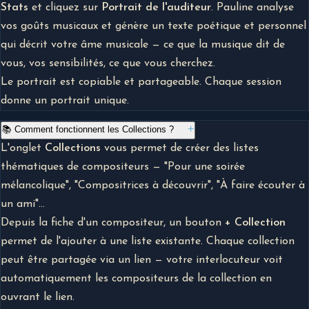
Stats
et cliquez sur
Portrait de l'auditeur
. Pauline analyse
vos goûts musicaux et génère un texte poétique et personnel
qui décrit votre âme musicale — ce que la musique dit de
vous, vos sensibilités, ce que vous cherchez.
Le portrait est copiable et partageable. Chaque session
donne un portrait unique.
+
📚 Comment fonctionnent les Collections ?
L'onglet
Collections
vous permet de créer des listes
thématiques de compositeurs — "Pour une soirée
mélancolique", "Compositrices à découvrir", "À faire écouter à
un ami"...
Depuis la fiche d'un compositeur, un bouton
+ Collection
permet de l'ajouter à une liste existante. Chaque collection
peut être partagée via un lien — votre interlocuteur voit
automatiquement les compositeurs de la collection en
ouvrant le lien.